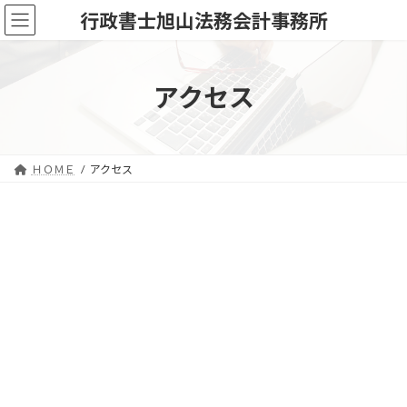
コ
ナ
行政書士旭山法務会計事務所
ン
ビ
テ
ゲ
ン
ー
ツ
シ
アクセス
へ
ョ
ス
ン
キ
に
ッ
移
ＨＯＭＥ
アクセス
プ
動